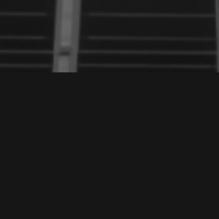
е морський зв'язок
 того, куди вас заведе ваша подорож,